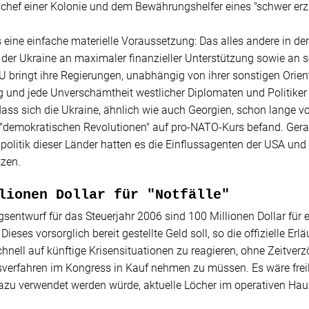
chef einer Kolonie und dem Bewährungshelfer eines "schwer erz
s eine einfache materielle Voraussetzung: Das alles andere in de
 der Ukraine an maximaler finanzieller Unterstützung sowie an
bringt ihre Regierungen, unabhängig von ihrer sonstigen Orienti
und jede Unverschämtheit westlicher Diplomaten und Politiker 
ass sich die Ukraine, ähnlich wie auch Georgien, schon lange 
 "demokratischen Revolutionen" auf pro-NATO-Kurs befand. Ger
litik dieser Länder hatten es die Einflussagenten der USA und d
tzen.
lionen Dollar für "Notfälle"
sentwurf für das Steuerjahr 2006 sind 100 Millionen Dollar für
Dieses vorsorglich bereit gestellte Geld soll, so die offizielle Er
chnell auf künftige Krisensituationen zu reagieren, ohne Zeitve
sverfahren im Kongress in Kauf nehmen zu müssen. Es wäre frei
azu verwendet werden würde, aktuelle Löcher im operativen Hau