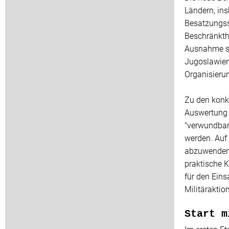
Ländern, in
Besatzungss
Beschränkthe
Ausnahme sei
Jugoslawien
Organisieru
Zu den konk
Auswertung 
"verwundbare
werden. Auf 
abzuwenden u
praktische 
für den Eins
Militäraktio
Start m