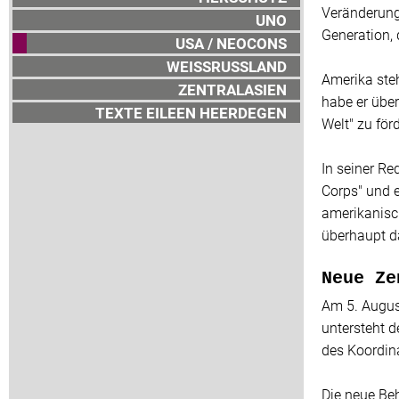
Veränderung 
UNO
Generation, 
USA / NEOCONS
WEISSRUSSLAND
Amerika steh
ZENTRALASIEN
habe er über
TEXTE EILEEN HEERDEGEN
Welt" zu för
In seiner Re
Corps" und e
amerikanisc
überhaupt da
Neue Ze
Am 5. Augus
untersteht d
des Koordina
Die neue Beh