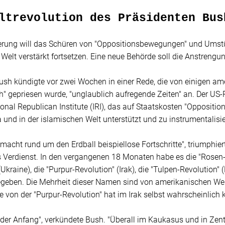
ltrevolution des Präsidenten Bus
erung will das Schüren von "Oppositionsbewegungen" und Umstü
Welt verstärkt fortsetzen. Eine neue Behörde soll die Anstrengu
ush kündigte vor zwei Wochen in einer Rede, die von einigen am
" gepriesen wurde, "unglaublich aufregende Zeiten" an. Der US
ional Republican Institute (IRI), das auf Staatskosten "Opposit
 und in der islamischen Welt unterstützt und zu instrumentalisi
t macht rund um den Erdball beispiellose Fortschritte", triumphie
 Verdienst. In den vergangenen 18 Monaten habe es die "Rosen-
(Ukraine), die "Purpur-Revolution" (Irak), die "Tulpen-Revolution" 
egeben. Die Mehrheit dieser Namen sind von amerikanischen We
 von der "Purpur-Revolution" hat im Irak selbst wahrscheinlic
t der Anfang", verkündete Bush. "Überall im Kaukasus und in Zent