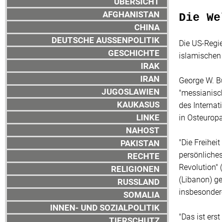
ÜBERSICHT
AFGHANISTAN
Die We
CHINA
DEUTSCHE AUSSENPOLITIK
Die US-Regi
GESCHICHTE
islamischen 
IRAK
IRAN
George W. B
JUGOSLAWIEN
"messianisch
KAUKASUS
des Internat
LINKE
in Osteuropa
NAHOST
"Die Freihei
PAKISTAN
persönliches
RECHTE
Revolution" 
RELIGIONEN
(Libanon) g
RUSSLAND
insbesondere
SOMALIA
INNEN- UND SOZIALPOLITIK
"Das ist ers
TIERSCHUTZ