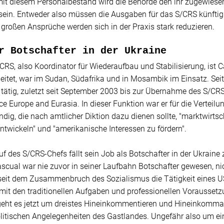
it diesem Personalbestand wird die Behörde den ihr zugewiese
ein. Entweder also müssen die Ausgaben für das S/CRS künftig e
 großen Ansprüche werden sich in der Praxis stark reduzieren.
r Botschafter in der Ukraine
/CRS, also Koordinator für Wiederaufbau und Stabilisierung, ist C
itet, war im Sudan, Südafrika und in Mosambik im Einsatz. Seit 
tätig, zuletzt seit September 2003 bis zur Übernahme des S/CR
e Europe and Eurasia. In dieser Funktion war er für die Verteilung
ändig, die nach amtlicher Diktion dazu dienen sollte, "marktwirtsc
ntwickeln" und "amerikanische Interessen zu fördern".
f des S/CRS-Chefs fällt sein Job als Botschafter in der Ukrai
scual war nie zuvor in seiner Laufbahn Botschafter gewesen, nich
t seit dem Zusammenbruch des Sozialismus die Tätigkeit eines U
mit den traditionellen Aufgaben und professionellen Voraussetz
 geht es jetzt um dreistes Hineinkommentieren und Hineinkomman
litischen Angelegenheiten des Gastlandes. Ungefähr also um 