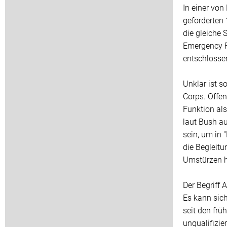
In einer von
geforderten
die gleiche 
Emergency F
entschlossen
Unklar ist 
Corps. Offen
Funktion als
laut Bush a
sein, um in 
die Begleit
Umstürzen h
Der Begriff 
Es kann sich
seit den frü
unqualifizie