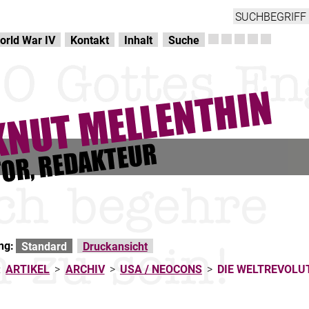
orld War IV
Kontakt
Inhalt
Suche
ng:
Standard
Druckansicht
:
ARTIKEL
>
ARCHIV
>
USA / NEOCONS
>
DIE WELTREVOLU