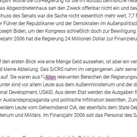
atjahr wollte die US-Regierung für die im Aufbau befindliche neu
as Abgeordnetenhaus sah den Zweck offenbar nicht ein und bewi
uss des Senats war die Sache nicht wesentlich mehr wert, 7,7 M
er Führer der Republikaner und der Demokraten im Außenpolitis
oseph Biden, um den Kongress schließlich doch zur Bewilligung 
erjahr 2006 hat die Regierung 24 Millionen Dollar zur Finanzie
den ersten Blick wie eine Menge Geld aussehen, ist aber ein verg
d kleine Abteilung. Das S/CRS nahm im vergangenen Jahr seine T
 auf. Sie waren aus
Allen
relevanten Bereichen der Regierun
unter sind vor allem Leute aus dem Außenministerium und der
ional Development, USAID. Aus deren Etat werden die Ausgaben für
ür Auslandspropaganda und politische Infiltration bestritten. 
erdem Leute vom Geheimdienst CIA, der ebenfalls dem State D
terium und Militärs. Im Finanzjahr 2006 soll das Personal des 