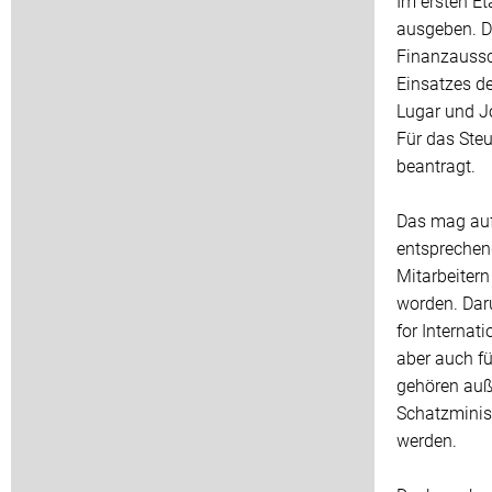
Im ersten Et
ausgeben. D
Finanzaussch
Einsatzes d
Lugar und J
Für das Steu
beantragt.
Das mag auf 
entsprechen
Mitarbeitern
worden. Dar
for Internat
aber auch f
gehören auß
Schatzminis
werden.