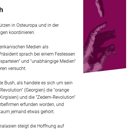
h
rzen in Osteuropa und in der
ngen koordinieren.
erikanischen Medien als
-Präsident sprach bei einem Festessen
ionsparteien" und "unabhängige Medien"
eren versucht.
rte Bush, als handele es sich um sein
Revolution" (Georgien) die "orange
(Kirgisien) und die "Zedern-Revolution"
rbefirmen erfunden worden, und
h kaum jemand etwas gehört.
ralasien steigt die Hoffnung auf