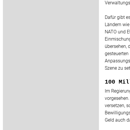
Verwaltungs
Dafür gibt e
Ländern wie
NATO und EU 
Einmischung 
übersehen, d
gesteuerten
Anpassungspo
Szene zu se
100 Mil
Im Regierung
vorgesehen. 
versetzen, s
Bewilligung
Geld auch d