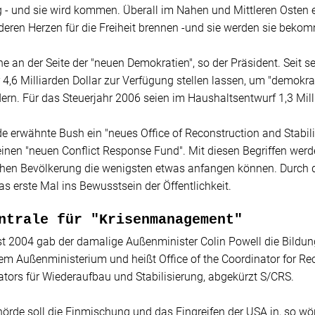
- und sie wird kommen. Überall im Nahen und Mittleren Osten e
deren Herzen für die Freiheit brennen -und sie werden sie beko
e an der Seite der "neuen Demokratien", so der Präsident. Seit 
 4,6 Milliarden Dollar zur Verfügung stellen lassen, um "demokr
dern. Für das Steuerjahr 2006 seien im Haushaltsentwurf 1,3 Mil
de erwähnte Bush ein "neues Office of Reconstruction and Stabil
inen "neuen Conflict Response Fund". Mit diesen Begriffen werd
hen Bevölkerung die wenigsten etwas anfangen können. Durch di
s erste Mal ins Bewusstsein der Öffentlichkeit.
ntrale für "Krisenmanagement"
t 2004 gab der damalige Außenminister Colin Powell die Bildun
em Außenministerium und heißt Office of the Coordinator for Rec
tors für Wiederaufbau und Stabilisierung, abgekürzt S/CRS.
örde soll die Einmischung und das Eingreifen der USA in, so wör