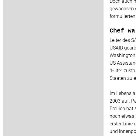
Doch auch m
gewachsen s
formulierten
Chef wa
Leiter des S
USAID gearbe
Washington 
US Assistanc
"Hilfe" zust
Staaten zu e
Im Lebenslau
2003 auf. Pa
Freilich ha
noch etwas 
erster Linie
und innenpo