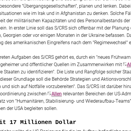
sbesondere "Übergangsgesellschaften", planen und lenken. Dabei
ituationen wie im Irak und in Afghanistan zu denken. Solche Fä
it der militärischen Kapazitäten und des Personalbestands der U
n. In erster Linie soll das S/CRS sich offenbar mit der Planung
, Georgien oder vor einigen Monaten in der Ukraine befassen. D
ng des amerikanischen Eingreifens nach dem "Regimewechsel" e
reten Aufgaben des S/CRS gehört es, durch ein "neues Frühwarn
geheimer und öffentlicher Quellen im Zusammenwirken mit
Al
 Staaten zu identifizieren". Die Liste und Rangfolge solcher Staa
dieser Grundlage soll die Behörde Strategien und Aktionsvorsch
nd sich auf Notfälle vorzubereiten". Das S/CRS ist darüber hin
Koordinierung zwischen
Allen
relevanten Bereichen der US-Adm
atz von "Humanitären, Stabilisierung- und Wiederaufbau-Teams" 
nen der USA begleiten sollen.
it 17 Millionen Dollar