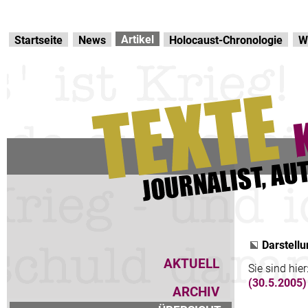
Direkt zur Hauptnavigation
zum Inhalt
Artikel
Startseite
News
Holocaust-Chronologie
W
Darstellu
AKTUELL
Sie sind hier
(30.5.2005)
ARCHIV