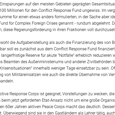
 Einsparungen auf den meisten Gebieten geprägten Gesamtsituat
 100 Millionen für den Conflict Response Fund ungewiss. Im ve
Summe für einen etwas anders formulierten, in der Sache aber id
und for Complex Foreign Crises genannt - rundum abgelehnt. Da
, diese Regierungsforderung in ihren Fraktionen voll durchzuset
sowohl die Aufgabenstellung als auch die Finanzierung des von
bar soll es zunächst aus dem Conflict Response Fund finanziert
 längerfristige Reserve für akute "Notfälle" erheblich reduzieren
us Beamten des Außenministeriums und anderer Zivilbehörden bes
"Krisensituationen" innerhalb weniger Tage einsetzbar zu sein. O
ung von Militäreinsätzen wie auch die direkte Übernahme von Ve
andeln.
Active Response Corps ist geeignet, Vorstellungen zu wecken, die
 beim jetzt geforderten Etat-Ansatz nicht um eine große Organi
hen 60er Jahren aktiven Peace Corps macht das deutlich. Dessen
rt. Überwiegend sind sie in den Gastländern als Lehrer tätig, auc