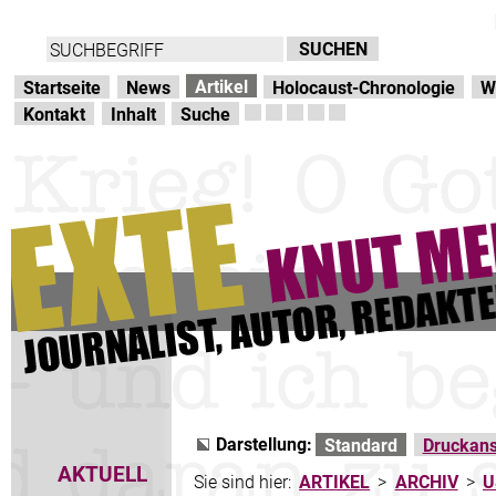
Direkt zur Hauptnavigation
zum Inhalt
Artikel
Startseite
News
Holocaust-Chronologie
W
Kontakt
Inhalt
Suche
Darstellung:
Standard
Druckans
AKTUELL
Sie sind hier:
ARTIKEL
>
ARCHIV
>
U