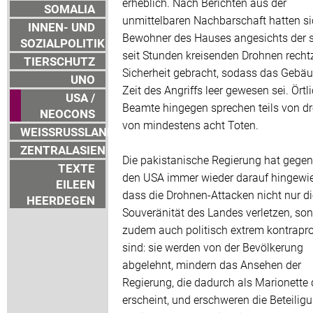
erheblich. Nach Berichten aus der
SOMALIA
unmittelbaren Nachbarschaft hatten si
INNEN- UND
Bewohner des Hauses angesichts der 
SOZIALPOLITIK
seit Stunden kreisenden Drohnen rechtz
TIERSCHUTZ
Sicherheit gebracht, sodass das Gebäu
UNO
Zeit des Angriffs leer gewesen sei. Örtl
USA /
Beamte hingegen sprechen teils von drei
NEOCONS
von mindestens acht Toten.
WEISSRUSSLAND
ZENTRALASIEN
Die pakistanische Regierung hat gege
TEXTE
den USA immer wieder darauf hingewi
EILEEN
dass die Drohnen-Attacken nicht nur di
HEERDEGEN
Souveränität des Landes verletzen, so
zudem auch politisch extrem kontrapr
sind: sie werden von der Bevölkerung
abgelehnt, mindern das Ansehen der
Regierung, die dadurch als Marionette
erscheint, und erschweren die Beteilig