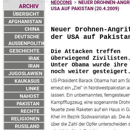
NEOCONS
>
NEUER DROHNEN-ANGRI
ARCHIV
USA AUF PAKISTAN (20.4.2009)
ÜBERSICHT
AFGHANISTAN
CHINA
Neuer Drohnen-Angri
DEUTSCHE
der USA auf Pakista
AUSSENPOLITIK
GESCHICHTE
Die Attacken treffen
IRAK
überwiegend Zivilisten
Unter Obama wurde ihre
IRAN
noch weiter gesteigert
JUGOSLAWIEN
US-Präsident Barack Obama hat am S
KAUKASUS
erneut ein „Ziel“ in Nordwestpakistan a
LINKE
lassen. Ein unbemanntes, ferngesteuer
NAHOST
Kampfflugzeug, eine sogenannte Drohn
PAKISTAN
feuerte zwei Raketen auf ein Haus in G
RECHTE
Khel im Bezirk Südwasiristan ab. Die 
RELIGIONEN
über die Zahl der Opfer unterscheiden 
RUSSLAND