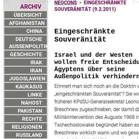
NEOCONS
>
EINGESCHRÄNKTE
ARCHIV
SOUVERÄNITÄT (9.2.2011)
ÜBERSICHT
AFGHANISTAN
CHINA
Eingeschränkte
DEUTSCHE
Souveränität
AUSSENPOLITIK
GESCHICHTE
Israel und der Westen
IRAK
wollen freie Entscheid
Ägyptens über seine
IRAN
Außenpolitik verhinder
JUGOSLAWIEN
Erinnert man sich noch an die Doktrin 
KAUKASUS
„eingeschränkten Souveränität“? Sie w
LINKE
früheren KPdSU-Generalsekretär Leoni
NAHOST
Breschnew zugeschrieben, der damit d
PAKISTAN
Militärintervention des Augusts 1968 i
RECHTE
Tschechoslowakei begründet haben so
RELIGIONEN
Breschnew wirklich wann und wo gesa
RUSSLAND