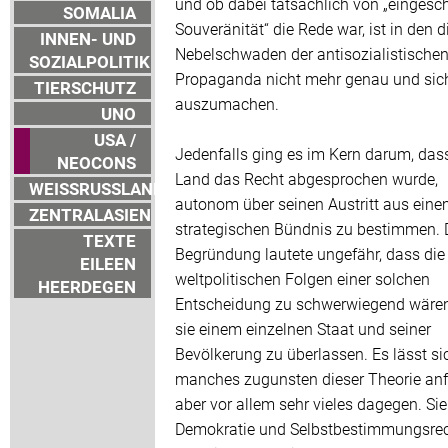
und ob dabei tatsächlich von „eingesc
SOMALIA
Souveränität“ die Rede war, ist in den 
INNEN- UND
Nebelschwaden der antisozialistische
SOZIALPOLITIK
Propaganda nicht mehr genau und sic
TIERSCHUTZ
auszumachen.
UNO
USA /
Jedenfalls ging es im Kern darum, das
NEOCONS
Land das Recht abgesprochen wurde,
WEISSRUSSLAND
autonom über seinen Austritt aus ein
ZENTRALASIEN
strategischen Bündnis zu bestimmen. 
TEXTE
Begründung lautete ungefähr, dass die
EILEEN
weltpolitischen Folgen einer solchen
HEERDEGEN
Entscheidung zu schwerwiegend wäre
sie einem einzelnen Staat und seiner
Bevölkerung zu überlassen. Es lässt si
manches zugunsten dieser Theorie anf
aber vor allem sehr vieles dagegen. Sie
Demokratie und Selbstbestimmungsrec