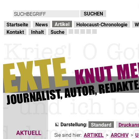
Direkt zur Hauptnavigation
zum Inhalt
Artikel
Startseite
News
Holocaust-Chronologie
W
Kontakt
Inhalt
Suche
Darstellung:
Standard
Druckans
AKTUELL
Sie sind hier:
ARTIKEL
>
ARCHIV
>
U