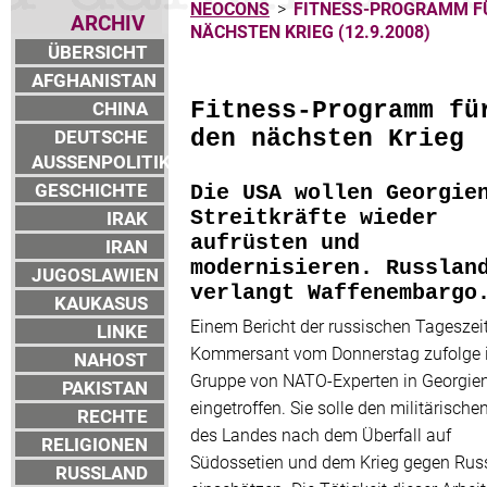
NEOCONS
>
FITNESS-PROGRAMM F
ARCHIV
NÄCHSTEN KRIEG (12.9.2008)
ÜBERSICHT
AFGHANISTAN
CHINA
Fitness-Programm fü
DEUTSCHE
den nächsten Krieg
AUSSENPOLITIK
GESCHICHTE
Die USA wollen Georgie
IRAK
Streitkräfte wieder
aufrüsten und
IRAN
modernisieren. Russlan
JUGOSLAWIEN
verlangt Waffenembargo
KAUKASUS
Einem Bericht der russischen Tageszei
LINKE
Kommersant vom Donnerstag zufolge i
NAHOST
Gruppe von NATO-Experten in Georgie
PAKISTAN
eingetroffen. Sie solle den militärische
RECHTE
des Landes nach dem Überfall auf
RELIGIONEN
Südossetien und dem Krieg gegen Rus
RUSSLAND