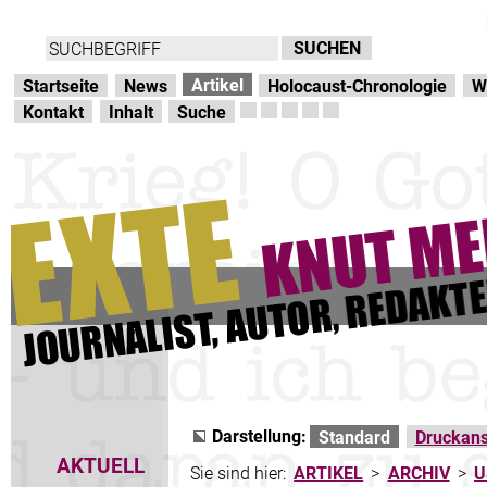
Direkt zur Hauptnavigation
zum Inhalt
Artikel
Startseite
News
Holocaust-Chronologie
W
Kontakt
Inhalt
Suche
Darstellung:
Standard
Druckans
AKTUELL
Sie sind hier:
ARTIKEL
>
ARCHIV
>
U