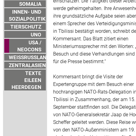
einschätzen. Die Tätigkeit dieser Arbei
SOMALIA
werde geheimgehalten. Ihre Anwesenhe
INNEN- UND
ihre grundsätzliche Aufgabe seien abe
SOZIALPOLITIK
einem Sprecher des Verteidigungsmini
TIERSCHUTZ
in Tbilissi bestätigt worden, schreibt de
UNO
Kommersant. Das Blatt zitiert einen
USA /
Ministeriumssprecher mit den Worten: 
NEOCONS
Besuch und diese Verhandlungen sind 
WEISSRUSSLAND
für die Presse bestimmt.“
ZENTRALASIEN
TEXTE
Kommersant bringt die Visite der
EILEEN
Expertengruppe mit dem Besuch einer
HEERDEGEN
hochrangigen NATO-Rats-Delegation i
Tbilissi in Zusammenhang, der am 15.
September stattfinden soll. Die Delegat
von NATO-Generalsekretär Jaap de H
Scheffer geleitet werden. Diese Reise 
von den NATO-Außenministern am 19.