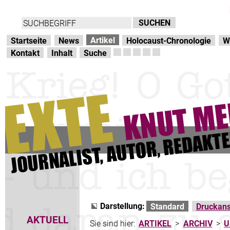
Direkt zur Hauptnavigation
zum Inhalt
Artikel
Startseite
News
Holocaust-Chronologie
W
Kontakt
Inhalt
Suche
Darstellung:
Standard
Druckans
AKTUELL
Sie sind hier:
ARTIKEL
>
ARCHIV
>
U