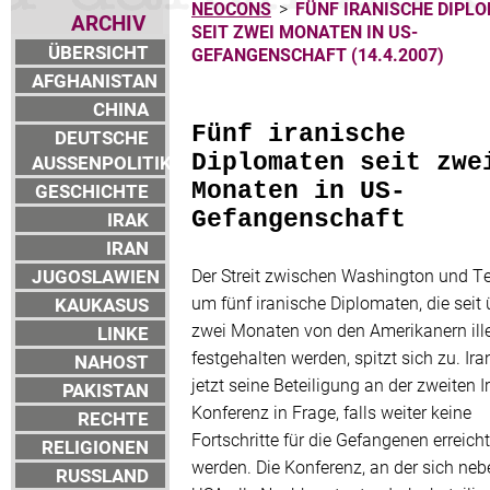
NEOCONS
>
FÜNF IRANISCHE DIPL
ARCHIV
SEIT ZWEI MONATEN IN US-
ÜBERSICHT
GEFANGENSCHAFT (14.4.2007)
AFGHANISTAN
CHINA
Fünf iranische
DEUTSCHE
Diplomaten seit zwe
AUSSENPOLITIK
Monaten in US-
GESCHICHTE
Gefangenschaft
IRAK
IRAN
JUGOSLAWIEN
Der Streit zwischen Washington und T
um fünf iranische Diplomaten, die seit 
KAUKASUS
zwei Monaten von den Amerikanern ill
LINKE
festgehalten werden, spitzt sich zu. Iran
NAHOST
jetzt seine Beteiligung an der zweiten I
PAKISTAN
Konferenz in Frage, falls weiter keine
RECHTE
Fortschritte für die Gefangenen erreicht
RELIGIONEN
werden. Die Konferenz, an der sich ne
RUSSLAND