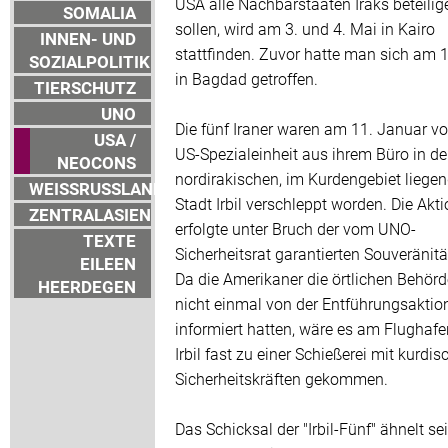
USA alle Nachbarstaaten Iraks beteilig
SOMALIA
sollen, wird am 3. und 4. Mai in Kairo
INNEN- UND
stattfinden. Zuvor hatte man sich am 
SOZIALPOLITIK
in Bagdad getroffen.
TIERSCHUTZ
UNO
Die fünf Iraner waren am 11. Januar vo
USA /
US-Spezialeinheit aus ihrem Büro in de
NEOCONS
nordirakischen, im Kurdengebiet liege
WEISSRUSSLAND
Stadt Irbil verschleppt worden. Die Akt
ZENTRALASIEN
erfolgte unter Bruch der vom UNO-
TEXTE
Sicherheitsrat garantierten Souveränität
EILEEN
Da die Amerikaner die örtlichen Behör
HEERDEGEN
nicht einmal von der Entführungsaktio
informiert hatten, wäre es am Flughaf
Irbil fast zu einer Schießerei mit kurdi
Sicherheitskräften gekommen.
Das Schicksal der "Irbil-Fünf" ähnelt se