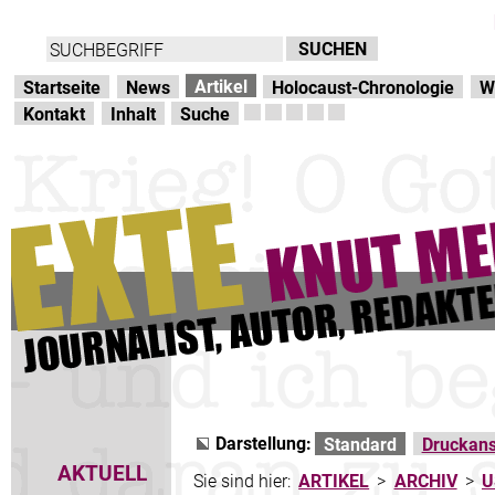
Direkt zur Hauptnavigation
zum Inhalt
Artikel
Startseite
News
Holocaust-Chronologie
W
Kontakt
Inhalt
Suche
Darstellung:
Standard
Druckans
AKTUELL
Sie sind hier:
ARTIKEL
>
ARCHIV
>
U