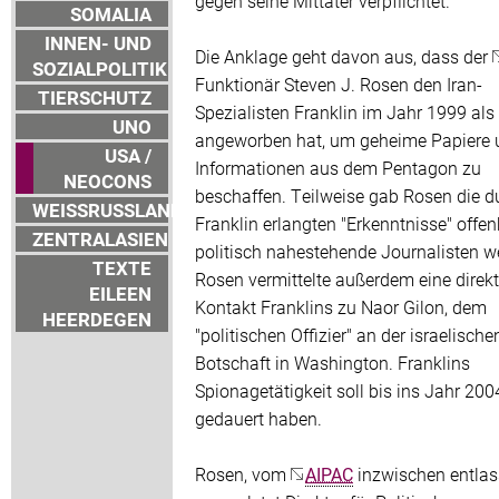
gegen seine Mittäter verpflichtet.
SOMALIA
INNEN- UND
Die Anklage geht davon aus, dass der
SOZIALPOLITIK
Funktionär Steven J. Rosen den Iran-
TIERSCHUTZ
Spezialisten Franklin im Jahr 1999 als
UNO
angeworben hat, um geheime Papiere 
USA /
Informationen aus dem Pentagon zu
NEOCONS
beschaffen. Teilweise gab Rosen die d
WEISSRUSSLAND
Franklin erlangten "Erkenntnisse" offe
ZENTRALASIEN
politisch nahestehende Journalisten we
TEXTE
Rosen vermittelte außerdem eine direk
EILEEN
Kontakt Franklins zu Naor Gilon, dem
HEERDEGEN
"politischen Offizier" an der israelische
Botschaft in Washington. Franklins
Spionagetätigkeit soll bis ins Jahr 200
gedauert haben.
Rosen, vom
AIPAC
inzwischen entlas