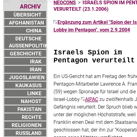
NEOCONS
>
ISRAELS SPION IM PE
ARCHIV
VERURTEILT (23.1.2006)
ÜBERSICHT
Ergänzung zum Artikel "Spion der Is
AFGHANISTAN
Lobby im Pentagon", vom 2.9.2004
CHINA
DEUTSCHE
AUSSENPOLITIK
Israels Spion im
GESCHICHTE
Pentagon verurteilt
IRAK
IRAN
Ein US-Gericht hat am Freitag den früh
JUGOSLAWIEN
Pentagon-Mitarbeiter Lawrence A. Fran
KAUKASUS
(59) wegen Spionage für Israel und die 
LINKE
Israel-Lobby
AIPAC
zu zwölfeinhalb 
NAHOST
Gefängnis verurteilt. Der Spruch blieb w
PAKISTAN
unter der möglichen Höchststrafe, weil
RECHTE
Franklin einen Deal mit dem Staatsanw
RELIGIONEN
geschlossen hat, der ihn zur "Kooperat
RUSSLAND