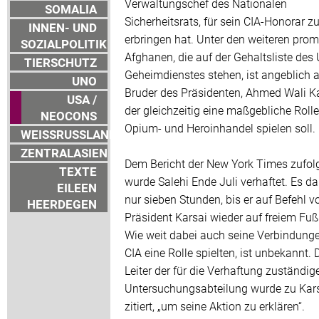
Verwaltungschef des Nationalen
SOMALIA
Sicherheitsrats, für sein CIA-Honorar z
INNEN- UND
erbringen hat. Unter den weiteren pro
SOZIALPOLITIK
Afghanen, die auf der Gehaltsliste des 
TIERSCHUTZ
Geheimdienstes stehen, ist angeblich 
UNO
Bruder des Präsidenten, Ahmed Wali Ka
USA /
der gleichzeitig eine maßgebliche Roll
NEOCONS
Opium- und Heroinhandel spielen soll.
WEISSRUSSLAND
ZENTRALASIEN
Dem Bericht der New York Times zufol
TEXTE
wurde Salehi Ende Juli verhaftet. Es da
EILEEN
nur sieben Stunden, bis er auf Befehl v
HEERDEGEN
Präsident Karsai wieder auf freiem Fuß
Wie weit dabei auch seine Verbindung
CIA eine Rolle spielten, ist unbekannt. 
Leiter der für die Verhaftung zuständig
Untersuchungsabteilung wurde zu Kar
zitiert, „um seine Aktion zu erklären“.