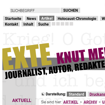
Direkt zur Hauptnavigation
zum Inhalt
Artikel
Startseite
News
Holocaust-Chronologie
W
Kontakt
Inhalt
Suche
Darstellung:
Standard
Druckans
AKTUELL
Sie sind hier:
ARTIKEL
>
ARCHIV
>
U