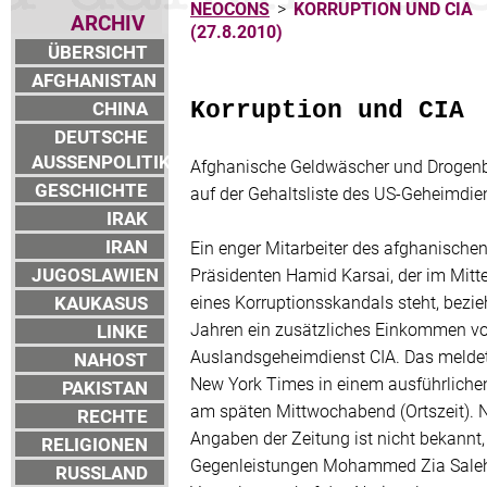
NEOCONS
>
KORRUPTION UND CIA
ARCHIV
(27.8.2010)
ÜBERSICHT
AFGHANISTAN
CHINA
Korruption und CIA
DEUTSCHE
AUSSENPOLITIK
Afghanische Geldwäscher und Drogen
GESCHICHTE
auf der Gehaltsliste des US-Geheimdie
IRAK
IRAN
Ein enger Mitarbeiter des afghanische
JUGOSLAWIEN
Präsidenten Hamid Karsai, der im Mitt
KAUKASUS
eines Korruptionsskandals steht, bezieh
Jahren ein zusätzliches Einkommen v
LINKE
Auslandsgeheimdienst CIA. Das meldet
NAHOST
New York Times in einem ausführliche
PAKISTAN
am späten Mittwochabend (Ortszeit). 
RECHTE
Angaben der Zeitung ist nicht bekannt
RELIGIONEN
Gegenleistungen Mohammed Zia Saleh
RUSSLAND