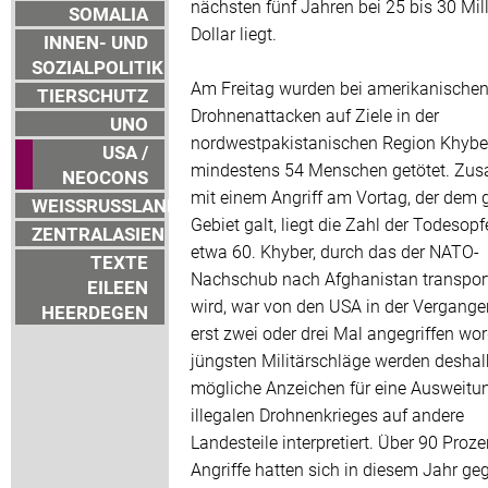
nächsten fünf Jahren bei 25 bis 30 Mil
SOMALIA
Dollar liegt.
INNEN- UND
SOZIALPOLITIK
Am Freitag wurden bei amerikanische
TIERSCHUTZ
Drohnenattacken auf Ziele in der
UNO
nordwestpakistanischen Region Khybe
USA /
mindestens 54 Menschen getötet. Z
NEOCONS
mit einem Angriff am Vortag, der dem 
WEISSRUSSLAND
Gebiet galt, liegt die Zahl der Todesopf
ZENTRALASIEN
etwa 60. Khyber, durch das der NATO-
TEXTE
Nachschub nach Afghanistan transport
EILEEN
wird, war von den USA in der Vergange
HEERDEGEN
erst zwei oder drei Mal angegriffen wor
jüngsten Militärschläge werden deshal
mögliche Anzeichen für eine Ausweitu
illegalen Drohnenkrieges auf andere
Landesteile interpretiert. Über 90 Proze
Angriffe hatten sich in diesem Jahr ge