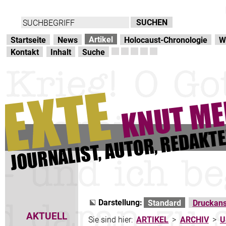
Direkt zur Hauptnavigation
zum Inhalt
Artikel
Startseite
News
Holocaust-Chronologie
W
Kontakt
Inhalt
Suche
Darstellung:
Standard
Druckans
AKTUELL
Sie sind hier:
ARTIKEL
>
ARCHIV
>
U