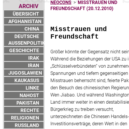
NEOCONS
>
MISSTRAUEN UND
ARCHIV
FREUNDSCHAFT (20.12.2010)
ÜBERSICHT
AFGHANISTAN
CHINA
Misstrauen und
DEUTSCHE
Freundschaft
AUSSENPOLITIK
GESCHICHTE
Größer könnte der Gegensatz nicht sein
IRAK
Während die Beziehungen der USA zu 
IRAN
„Schlüsselverbündeten“ von zunehme
JUGOSLAWIEN
Spannungen und tiefem gegenseitigen
KAUKASUS
Misstrauen beherrscht sind, feierte Pak
LINKE
den Besuch des chinesischen Regieru
Wen Jiabao. Und während Washington
NAHOST
Land immer weiter in einen destabilisi
PAKISTAN
Bürgerkrieg zu treiben versucht,
RECHTE
unterzeichneten die Chinesen Handels
RELIGIONEN
Investitionsverträge, deren Wert in den
RUSSLAND