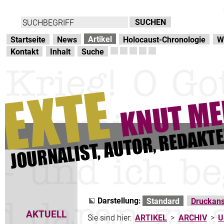
Direkt zur Hauptnavigation
zum Inhalt
Artikel
Startseite
News
Holocaust-Chronologie
W
Kontakt
Inhalt
Suche
Darstellung:
Standard
Druckans
AKTUELL
Sie sind hier:
ARTIKEL
>
ARCHIV
>
U