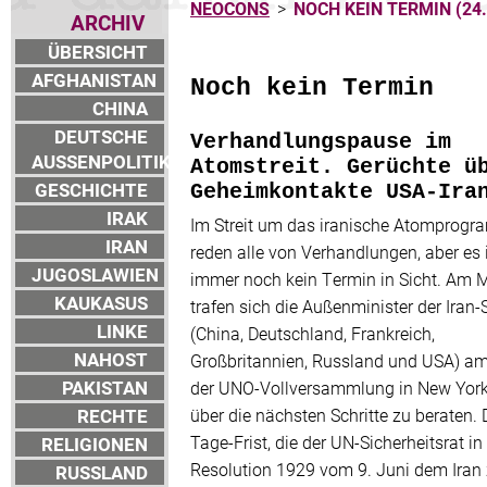
NEOCONS
>
NOCH KEIN TERMIN (24.
ARCHIV
ÜBERSICHT
AFGHANISTAN
Noch kein Termin
CHINA
DEUTSCHE
Verhandlungspause im
AUSSENPOLITIK
Atomstreit. Gerüchte ü
GESCHICHTE
Geheimkontakte USA-Ira
IRAK
Im Streit um das iranische Atomprog
IRAN
reden alle von Verhandlungen, aber es 
JUGOSLAWIEN
immer noch kein Termin in Sicht. Am 
KAUKASUS
trafen sich die Außenminister der Iran
LINKE
(China, Deutschland, Frankreich,
NAHOST
Großbritannien, Russland und USA) a
PAKISTAN
der UNO-Vollversammlung in New Yor
RECHTE
über die nächsten Schritte zu beraten. 
Tage-Frist, die der UN-Sicherheitsrat in
RELIGIONEN
Resolution 1929 vom 9. Juni dem Iran 
RUSSLAND