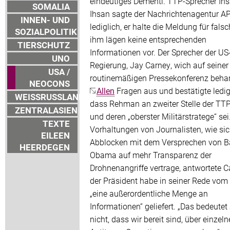
eindeutiges Dementi. TTP-Sprecher Ih
SOMALIA
Ihsan sagte der Nachrichtenagentur A
INNEN- UND
lediglich, er halte die Meldung für fals
SOZIALPOLITIK
ihm lägen keine entsprechenden
TIERSCHUTZ
Informationen vor. Der Sprecher der US
UNO
Regierung, Jay Carney, wich auf seiner
USA /
routinemäßigen Pressekonferenz behar
NEOCONS
Allen
Fragen aus und bestätigte ledig
WEISSRUSSLAND
dass Rehman an zweiter Stelle der TTP
ZENTRALASIEN
und deren „oberster Militärstratege“ sei
TEXTE
Vorhaltungen von Journalisten, wie sic
EILEEN
Abblocken mit dem Versprechen von B
HEERDEGEN
Obama auf mehr Transparenz der
Drohnenangriffe vertrage, antwortete C
der Präsident habe in seiner Rede vom
„eine außerordentliche Menge an
Informationen“ geliefert. „Das bedeutet
nicht, dass wir bereit sind, über einzeln