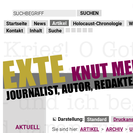
Direkt zur Hauptnavigation
zum Inhalt
Artikel
Startseite
News
Holocaust-Chronologie
W
Kontakt
Inhalt
Suche
Darstellung:
Standard
Druckans
AKTUELL
Sie sind hier:
ARTIKEL
>
ARCHIV
>
U