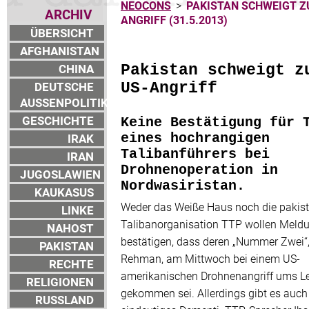
NEOCONS
>
PAKISTAN SCHWEIGT Z
ARCHIV
ANGRIFF (31.5.2013)
ÜBERSICHT
AFGHANISTAN
CHINA
Pakistan schweigt z
DEUTSCHE
US-Angriff
AUSSENPOLITIK
GESCHICHTE
Keine Bestätigung für 
IRAK
eines hochrangigen
Talibanführers bei
IRAN
Drohnenoperation in
JUGOSLAWIEN
Nordwasiristan.
KAUKASUS
Weder das Weiße Haus noch die pakis
LINKE
Talibanorganisation TTP wollen Meld
NAHOST
bestätigen, dass deren „Nummer Zwei“,
PAKISTAN
Rehman, am Mittwoch bei einem US-
RECHTE
amerikanischen Drohnenangriff ums L
RELIGIONEN
gekommen sei. Allerdings gibt es auch
RUSSLAND