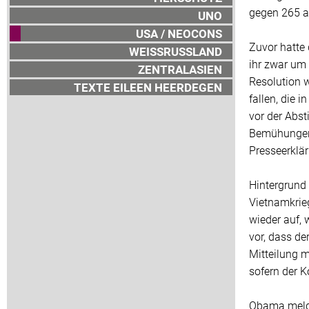
gegen 265 a
UNO
USA / NEOCONS
Zuvor hatte 
WEISSRUSSLAND
ihr zwar um 
ZENTRALASIEN
Resolution 
TEXTE EILEEN HEERDEGEN
fallen, die 
vor der Abs
Bemühungen i
Presseerklä
Hintergrund
Vietnamkrie
wieder auf, 
vor, dass d
Mitteilung m
sofern der K
Obama melde