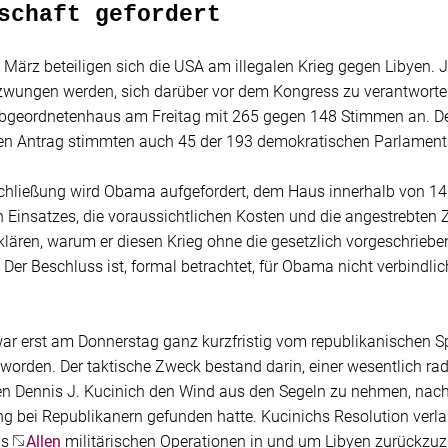
schaft gefordert
 März beteiligen sich die USA am illegalen Krieg gegen Libyen. 
zwungen werden, sich darüber vor dem Kongress zu verantworte
geordnetenhaus am Freitag mit 265 gegen 148 Stimmen an. D
en Antrag stimmten auch 45 der 193 demokratischen Parlamenta
chließung wird Obama aufgefordert, dem Haus innerhalb von 14 T
n Einsatzes, die voraussichtlichen Kosten und die angestrebten 
klären, warum er diesen Krieg ohne die gesetzlich vorgeschrieb
. Der Beschluss ist, formal betrachtet, für Obama nicht verbindlich
war erst am Donnerstag ganz kurzfristig vom republikanischen S
worden. Der taktische Zweck bestand darin, einer wesentlich ra
n Dennis J. Kucinich den Wind aus den Segeln zu nehmen, nac
g bei Republikanern gefunden hatte. Kucinichs Resolution verlan
us
Allen
militärischen Operationen in und um Libyen zurückzuz