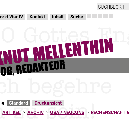
orld War IV
Kontakt
Inhalt
Suche
ng:
Standard
Druckansicht
:
ARTIKEL
>
ARCHIV
>
USA / NEOCONS
>
RECHENSCHAFT G