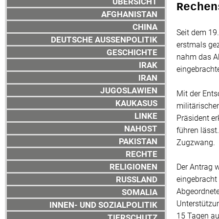
ÜBERSICHT
Rechen
AFGHANISTAN
CHINA
Seit dem 19.
DEUTSCHE AUSSENPOLITIK
erstmals ge
GESCHICHTE
nahm das Ab
IRAK
eingebracht
IRAN
JUGOSLAWIEN
Mit der Ents
KAUKASUS
militärische
LINKE
Präsident er
NAHOST
führen lässt
PAKISTAN
Zugzwang.
RECHTE
RELIGIONEN
Der Antrag 
RUSSLAND
eingebracht 
Abgeordnete
SOMALIA
Unterstützun
INNEN- UND SOZIALPOLITIK
15 Tagen a
TIERSCHUTZ