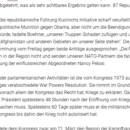
bgelehnt, was als sehr achtbares Ergebnis gelten kann. 87 Repu
die republikanische Führung Kucinichs Initiative scharf verurtei
politische Munition gegen Obama, aber nicht um die Beendigung 
würde, tadelte Boehner, „unseren Truppen Schaden zufügen und
in Afghanistan und anderen Gebieten an unserer Seite stehen“. D
timmung vom Freitag gegen beide Anträge ausgesprochen. „Die R
n der Region nicht und senden unseren NATO-Partnern die falsc
rung der einflussreichen Abgeordneten Nancy Pelosi.
 der parlamentarischen Aktivitäten ist die vom Kongress 1973 a
ges verabschiedete War Powers Resolution. Sie nimmt im Grund
wonach allein der Kongress das Recht hat, Kriege zu erklären. D
er Präsident spätestens 48 Stunden nach der Eröffnung von Kri
achen muss. Spätestens 60 Tage später muss er die militärische
ongress bis dahin den Krieg nicht autorisiert hat.
te dem Kongress zwar am 21. März den Beginn der Kampfhand