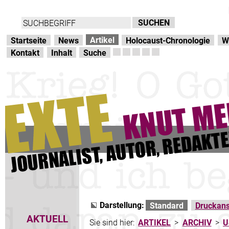
Direkt zur Hauptnavigation
zum Inhalt
Artikel
Startseite
News
Holocaust-Chronologie
W
Kontakt
Inhalt
Suche
Darstellung:
Standard
Druckans
AKTUELL
Sie sind hier:
ARTIKEL
>
ARCHIV
>
U