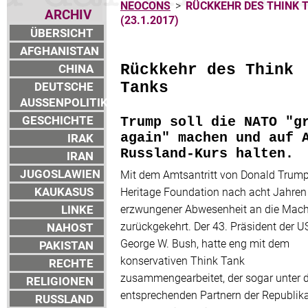
NEOCONS
>
RÜCKKEHR DES THINK 
ARCHIV
(23.1.2017)
ÜBERSICHT
AFGHANISTAN
CHINA
Rückkehr des Think
DEUTSCHE
Tanks
AUSSENPOLITIK
GESCHICHTE
Trump soll die NATO "g
IRAK
again" machen und auf 
Russland-Kurs halten.
IRAN
JUGOSLAWIEN
Mit dem Amtsantritt von Donald Trump 
KAUKASUS
Heritage Foundation nach acht Jahren
LINKE
erzwungener Abwesenheit an die Mach
zurückgekehrt. Der 43. Präsident der U
NAHOST
George W. Bush, hatte eng mit dem
PAKISTAN
konservativen Think Tank
RECHTE
zusammengearbeitet, der sogar unter 
RELIGIONEN
entsprechenden Partnern der Republik
RUSSLAND