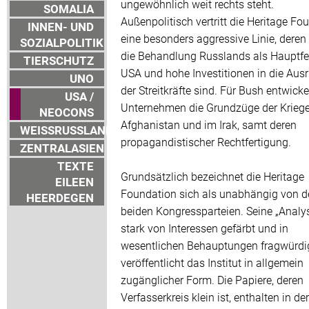
ungewöhnlich weit rechts steht.
SOMALIA
Außenpolitisch vertritt die Heritage Fo
INNEN- UND
eine besonders aggressive Linie, deren
SOZIALPOLITIK
die Behandlung Russlands als Hauptfe
TIERSCHUTZ
USA und hohe Investitionen in die Aus
UNO
der Streitkräfte sind. Für Bush entwicke
USA /
Unternehmen die Grundzüge der Kriege
NEOCONS
Afghanistan und im Irak, samt deren
WEISSRUSSLAND
propagandistischer Rechtfertigung.
ZENTRALASIEN
TEXTE
Grundsätzlich bezeichnet die Heritage
EILEEN
Foundation sich als unabhängig von d
HEERDEGEN
beiden Kongressparteien. Seine „Analys
stark von Interessen gefärbt und in
wesentlichen Behauptungen fragwürdig
veröffentlicht das Institut in allgemein
zugänglicher Form. Die Papiere, deren
Verfasserkreis klein ist, enthalten in de