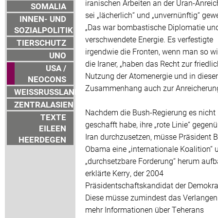
iranischen Arbeiten an der Uran-Anrei
SOMALIA
sei „lächerlich“ und „unvernünftig“ gew
INNEN- UND
„Das war bombastische Diplomatie un
SOZIALPOLITIK
verschwendete Energie. Es verfestigte
TIERSCHUTZ
irgendwie die Fronten, wenn man so will
UNO
die Iraner, „haben das Recht zur friedli
USA /
Nutzung der Atomenergie und in dies
NEOCONS
Zusammenhang auch zur Anreicherung
WEISSRUSSLAND
ZENTRALASIEN
Nachdem die Bush-Regierung es nicht
TEXTE
geschafft habe, ihre „rote Linie“ gegen
EILEEN
Iran durchzusetzen, müsse Präsident 
HEERDEGEN
Obama eine „internationale Koalition“ 
„durchsetzbare Forderung“ herum aufb
erklärte Kerry, der 2004
Präsidentschaftskandidat der Demokra
Diese müsse zumindest das Verlangen
mehr Informationen über Teherans