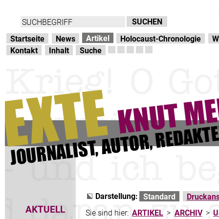
Direkt zur Hauptnavigation
zum Inhalt
Artikel
Startseite
News
Holocaust-Chronologie
W
Kontakt
Inhalt
Suche
Darstellung:
Standard
Druckans
AKTUELL
Sie sind hier:
ARTIKEL
>
ARCHIV
>
U