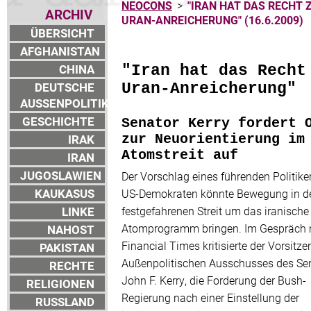
NEOCONS
>
"IRAN HAT DAS RECHT 
ARCHIV
URAN-ANREICHERUNG" (16.6.2009)
ÜBERSICHT
AFGHANISTAN
CHINA
"Iran hat das Recht
DEUTSCHE
Uran-Anreicherung"
AUSSENPOLITIK
GESCHICHTE
Senator Kerry fordert 
IRAK
zur Neuorientierung im
Atomstreit auf
IRAN
JUGOSLAWIEN
Der Vorschlag eines führenden Politike
KAUKASUS
US-Demokraten könnte Bewegung in d
LINKE
festgefahrenen Streit um das iranische
Atomprogramm bringen. Im Gespräch m
NAHOST
Financial Times kritisierte der Vorsitz
PAKISTAN
Außenpolitischen Ausschusses des Sen
RECHTE
John F. Kerry, die Forderung der Bush-
RELIGIONEN
Regierung nach einer Einstellung der
RUSSLAND