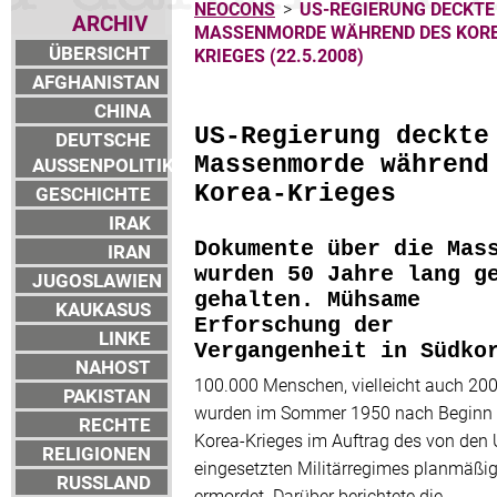
NEOCONS
>
US-REGIERUNG DECKTE
ARCHIV
MASSENMORDE WÄHREND DES KOR
ÜBERSICHT
KRIEGES (22.5.2008)
AFGHANISTAN
CHINA
US-Regierung deckte
DEUTSCHE
Massenmorde während
AUSSENPOLITIK
Korea-Krieges
GESCHICHTE
IRAK
Dokumente über die Mas
IRAN
wurden 50 Jahre lang g
JUGOSLAWIEN
gehalten. Mühsame
KAUKASUS
Erforschung der
LINKE
Vergangenheit in Südko
NAHOST
100.000 Menschen, vielleicht auch 200
PAKISTAN
wurden im Sommer 1950 nach Beginn
RECHTE
Korea-Krieges im Auftrag des von den
RELIGIONEN
eingesetzten Militärregimes planmäßi
RUSSLAND
ermordet. Darüber berichtete die