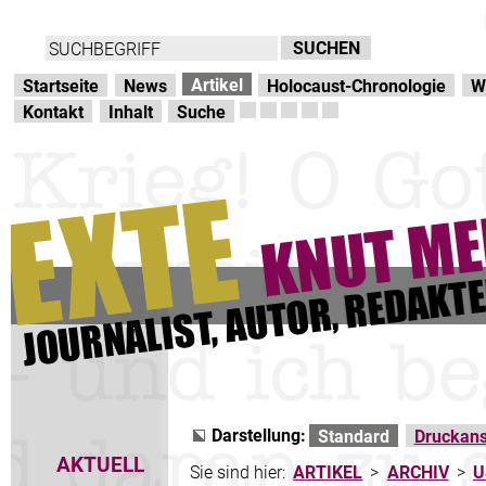
Direkt zur Hauptnavigation
zum Inhalt
Artikel
Startseite
News
Holocaust-Chronologie
W
Kontakt
Inhalt
Suche
Darstellung:
Standard
Druckans
AKTUELL
Sie sind hier:
ARTIKEL
>
ARCHIV
>
U