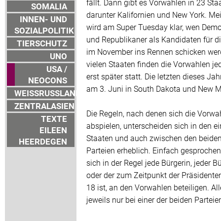
fällt. Dann gibt es Vorwahlen in 23 Sta
SOMALIA
darunter Kalifornien und New York. Me
INNEN- UND
wird am Super Tuesday klar, wen Dem
SOZIALPOLITIK
und Republikaner als Kandidaten für d
TIERSCHUTZ
im November ins Rennen schicken werd
UNO
vielen Staaten finden die Vorwahlen j
USA /
erst später statt. Die letzten dieses Jah
NEOCONS
am 3. Juni in South Dakota und New M
WEISSRUSSLAND
ZENTRALASIEN
Die Regeln, nach denen sich die Vorwa
TEXTE
abspielen, unterscheiden sich in den e
EILEEN
Staaten und auch zwischen den beide
HEERDEGEN
Parteien erheblich. Einfach gesproche
sich in der Regel jede Bürgerin, jeder Bü
oder der zum Zeitpunkt der Präsident
18 ist, an den Vorwahlen beteiligen. Al
jeweils nur bei einer der beiden Parteie