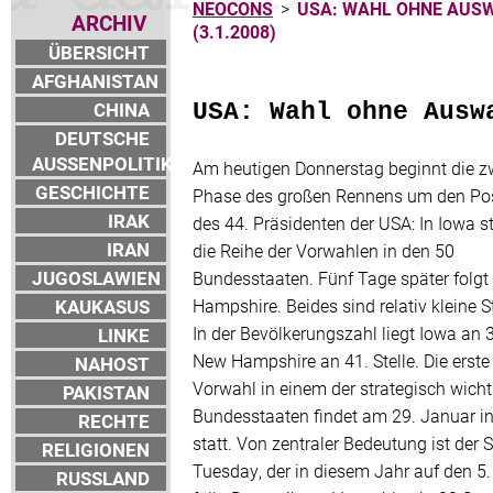
NEOCONS
>
USA: WAHL OHNE AUS
ARCHIV
(3.1.2008)
ÜBERSICHT
AFGHANISTAN
CHINA
USA: Wahl ohne Ausw
DEUTSCHE
AUSSENPOLITIK
Am heutigen Donnerstag beginnt die z
GESCHICHTE
Phase des großen Rennens um den Po
IRAK
des 44. Präsidenten der USA: In Iowa st
IRAN
die Reihe der Vorwahlen in den 50
JUGOSLAWIEN
Bundesstaaten. Fünf Tage später folg
KAUKASUS
Hampshire. Beides sind relativ kleine S
In der Bevölkerungszahl liegt Iowa an 
LINKE
New Hampshire an 41. Stelle. Die erste
NAHOST
Vorwahl in einem der strategisch wich
PAKISTAN
Bundesstaaten findet am 29. Januar in
RECHTE
statt. Von zentraler Bedeutung ist der 
RELIGIONEN
Tuesday, der in diesem Jahr auf den 5.
RUSSLAND