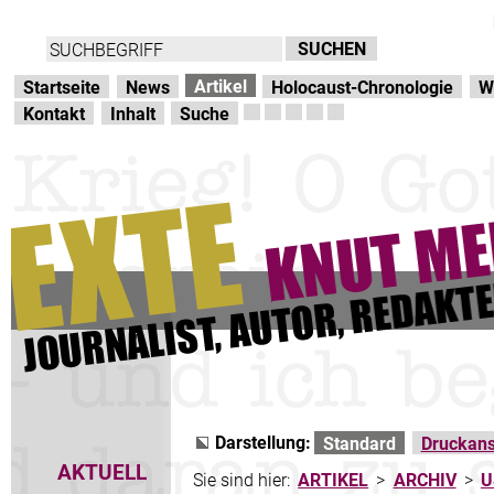
Direkt zur Hauptnavigation
zum Inhalt
Artikel
Startseite
News
Holocaust-Chronologie
W
Kontakt
Inhalt
Suche
Darstellung:
Standard
Druckans
AKTUELL
Sie sind hier:
ARTIKEL
>
ARCHIV
>
U