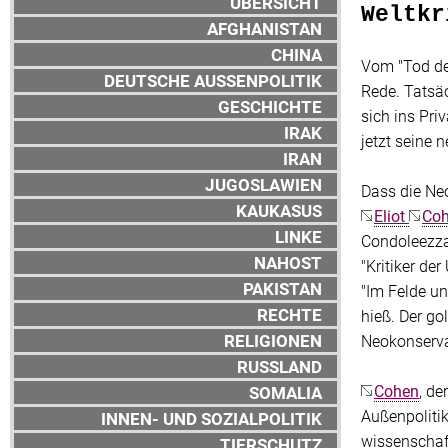
ÜBERSICHT
Weltkr
AFGHANISTAN
CHINA
Vom "Tod de
DEUTSCHE AUSSENPOLITIK
Rede. Tatsäc
GESCHICHTE
sich ins Pr
IRAK
jetzt seine 
IRAN
JUGOSLAWIEN
Dass die Ne
KAUKASUS
Eliot
Co
LINKE
Condoleezza 
NAHOST
"Kritiker der
PAKISTAN
"Im Felde un
RECHTE
hieß. Der go
RELIGIONEN
Neokonservat
RUSSLAND
Cohen
, de
SOMALIA
Außenpolitik
INNEN- UND SOZIALPOLITIK
wissenschaft
TIERSCHUTZ