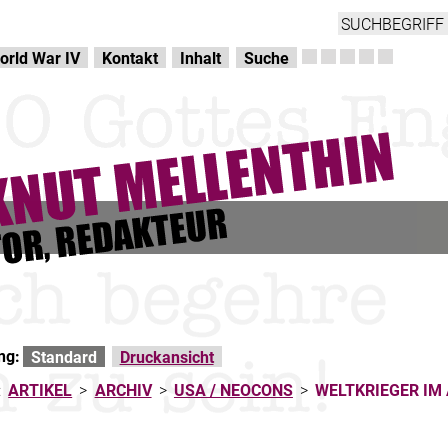
orld War IV
Kontakt
Inhalt
Suche
ng:
Standard
Druckansicht
:
ARTIKEL
>
ARCHIV
>
USA / NEOCONS
>
WELTKRIEGER IM 