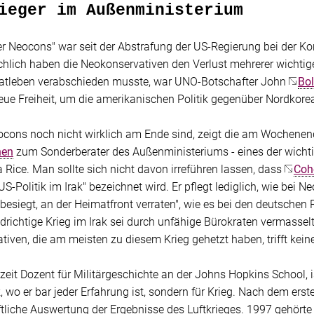
ieger im Außenministerium
r Neocons" war seit der Abstrafung der US-Regierung bei der K
hlich haben die Neokonservativen den Verlust mehrerer wichtige
ivatleben verabschieden musste, war UNO-Botschafter John
Bol
neue Freiheit, um die amerikanischen Politik gegenüber Nordkorea 
ocons noch nicht wirklich am Ende sind, zeigt die am Wochene
hen
zum Sonderberater des Außenministeriums - eines der wichtig
Rice. Man sollte sich nicht davon irreführen lassen, dass
Coh
 US-Politik im Irak" bezeichnet wird. Er pflegt lediglich, wie bei
besiegt, an der Heimatfront verraten", wie es bei den deutschen
ldrichtige Krieg im Irak sei durch unfähige Bürokraten vermasselt 
iven, die am meisten zu diesem Krieg gehetzt haben, trifft kein
rzeit Dozent für Militärgeschichte an der Johns Hopkins School, 
, wo er bar jeder Erfahrung ist, sondern für Krieg. Nach dem erste
liche Auswertung der Ergebnisse des Luftkrieges. 1997 gehörte e