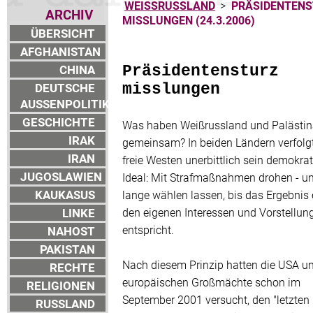
WEISSRUSSLAND
>
PRÄSIDENTEN
ARCHIV
MISSLUNGEN (24.3.2006)
ÜBERSICHT
AFGHANISTAN
CHINA
Präsidentensturz
DEUTSCHE
misslungen
AUSSENPOLITIK
GESCHICHTE
Was haben Weißrussland und Palästi
IRAK
gemeinsam? In beiden Ländern verfolgt
IRAN
freie Westen unerbittlich sein demokra
JUGOSLAWIEN
Ideal: Mit Strafmaßnahmen drohen - u
KAUKASUS
lange wählen lassen, bis das Ergebnis 
LINKE
den eigenen Interessen und Vorstellun
entspricht.
NAHOST
PAKISTAN
Nach diesem Prinzip hatten die USA un
RECHTE
europäischen Großmächte schon im
RELIGIONEN
September 2001 versucht, den "letzten 
RUSSLAND