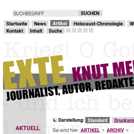
Direkt zur Hauptnavigation
zum Inhalt
Artikel
Startseite
News
Holocaust-Chronologie
W
Kontakt
Inhalt
Suche
Darstellung:
Standard
Druckans
AKTUELL
Sie sind hier:
ARTIKEL
>
ARCHIV
>