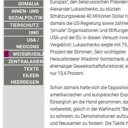
Europas", den belarussischen Präsiden
SOMALIA
Alexander Lukaschenko, zu stürzen.
INNEN- UND
Schätzungsweise 40 Millionen Dollar h
SOZIALPOLITIK
damals die US-Regierung sowie zahlre
TIERSCHUTZ
"private" Organisationen und Stiftunge
UNO
USA und der EU in diesen Versuch inves
USA /
Vergeblich: Lukaschenko siegte mit 75
NEOCONS
Prozent der Stimmen. Sein wichtigster
WEISSRUSSLAND
Herausforderer Wladimir Gontscharik, 
ZENTRALASIEN
ehemaliger Gewerkschaftsfunktionär, e
TEXTE
nur 15,4 Prozent.
EILEEN
HEERDEGEN
Schon damals hatte sich die Oppositio
amerikanischen und europäischen Exp
fürsorglich an die Hand genommen, da
vorbereitet, gleich in der Wahlnacht "Be
zu schreien, zu Demonstrationen aufzu
und Neuwahlen zu fordern. Die Taktik h