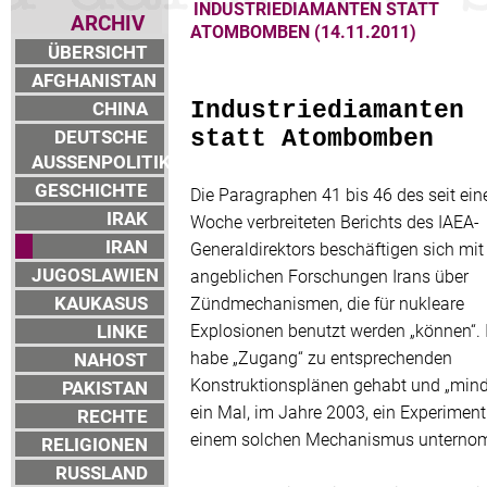
INDUSTRIEDIAMANTEN STATT
ARCHIV
ATOMBOMBEN (14.11.2011)
ÜBERSICHT
AFGHANISTAN
CHINA
Industriediamanten
DEUTSCHE
statt Atombomben
AUSSENPOLITIK
GESCHICHTE
Die Paragraphen 41 bis 46 des seit ein
IRAK
Woche verbreiteten Berichts des IAEA-
IRAN
Generaldirektors beschäftigen sich mit
JUGOSLAWIEN
angeblichen Forschungen Irans über
KAUKASUS
Zündmechanismen, die für nukleare
LINKE
Explosionen benutzt werden „können“. 
habe „Zugang“ zu entsprechenden
NAHOST
Konstruktionsplänen gehabt und „mind
PAKISTAN
ein Mal, im Jahre 2003, ein Experiment
RECHTE
einem solchen Mechanismus unterno
RELIGIONEN
RUSSLAND