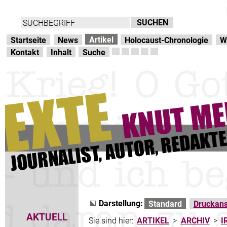
Direkt zur Hauptnavigation
zum Inhalt
Artikel
Startseite
News
Holocaust-Chronologie
W
Kontakt
Inhalt
Suche
Darstellung:
Standard
Druckans
AKTUELL
Sie sind hier:
ARTIKEL
>
ARCHIV
>
I