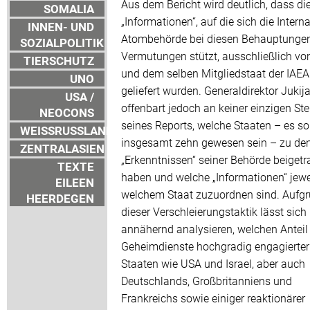
Aus dem Bericht wird deutlich, dass di
SOMALIA
„Informationen“, auf die sich die Intern
INNEN- UND
Atombehörde bei diesen Behauptungen
SOZIALPOLITIK
Vermutungen stützt, ausschließlich vo
TIERSCHUTZ
und dem selben Mitgliedstaat der IAEA
UNO
geliefert wurden. Generaldirektor Juki
USA /
offenbart jedoch an keiner einzigen Ste
NEOCONS
seines Reports, welche Staaten – es so
WEISSRUSSLAND
insgesamt zehn gewesen sein – zu de
ZENTRALASIEN
„Erkenntnissen“ seiner Behörde beiget
TEXTE
haben und welche „Informationen“ jewe
EILEEN
welchem Staat zuzuordnen sind. Aufg
HEERDEGEN
dieser Verschleierungstaktik lässt sich 
annähernd analysieren, welchen Anteil
Geheimdienste hochgradig engagierter
Staaten wie USA und Israel, aber auch
Deutschlands, Großbritanniens und
Frankreichs sowie einiger reaktionärer