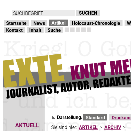
Direkt zur Hauptnavigation
zum Inhalt
Artikel
Startseite
News
Holocaust-Chronologie
W
Kontakt
Inhalt
Suche
Darstellung:
Standard
Druckans
AKTUELL
Sie sind hier:
ARTIKEL
>
ARCHIV
>