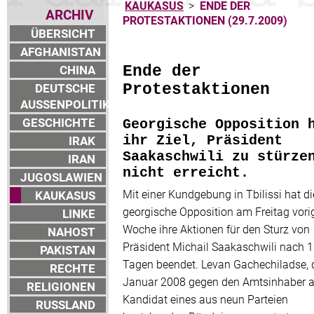
KAUKASUS
>
ENDE DER
ARCHIV
PROTESTAKTIONEN (29.7.2009)
ÜBERSICHT
AFGHANISTAN
CHINA
Ende der
DEUTSCHE
Protestaktionen
AUSSENPOLITIK
GESCHICHTE
Georgische Opposition 
IRAK
ihr Ziel, Präsident
Saakaschwili zu stürze
IRAN
nicht erreicht.
JUGOSLAWIEN
Mit einer Kundgebung in Tbilissi hat di
KAUKASUS
georgische Opposition am Freitag vori
LINKE
Woche ihre Aktionen für den Sturz von
NAHOST
Präsident Michail Saakaschwili nach 
PAKISTAN
Tagen beendet. Levan Gachechiladse, 
RECHTE
Januar 2008 gegen den Amtsinhaber a
RELIGIONEN
Kandidat eines aus neun Parteien
RUSSLAND