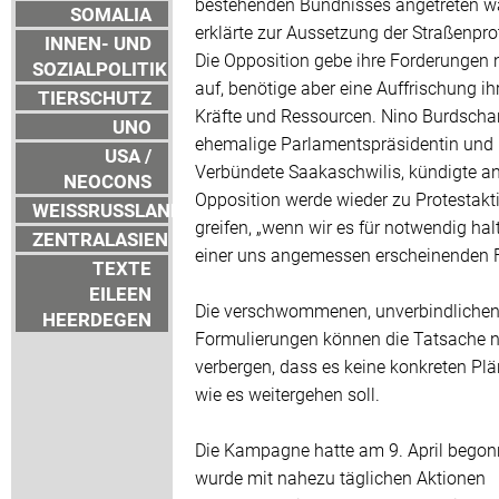
bestehenden Bündnisses angetreten wa
SOMALIA
erklärte zur Aussetzung der Straßenpro
INNEN- UND
Die Opposition gebe ihre Forderungen 
SOZIALPOLITIK
auf, benötige aber eine Auffrischung ih
TIERSCHUTZ
Kräfte und Ressourcen. Nino Burdscha
UNO
ehemalige Parlamentspräsidentin und
USA /
Verbündete Saakaschwilis, kündigte an
NEOCONS
Opposition werde wieder zu Protestakt
WEISSRUSSLAND
greifen, „wenn wir es für notwendig halt
ZENTRALASIEN
einer uns angemessen erscheinenden 
TEXTE
EILEEN
Die verschwommenen, unverbindliche
HEERDEGEN
Formulierungen können die Tatsache n
verbergen, dass es keine konkreten Plän
wie es weitergehen soll.
Die Kampagne hatte am 9. April bego
wurde mit nahezu täglichen Aktionen