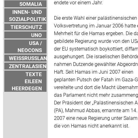
endete vor einem Jahr.
SOMALIA
INNEN- UND
Die erste Wahl einer palästinensischen
SOZIALPOLITIK
Volksvertretung im Januar 2006 hatte 
TIERSCHUTZ
Mehrheit für die Hamas ergeben. Die d
UNO
gebildete Regierung wurde von den U
USA /
der EU systematisch boykottiert, diffam
NEOCONS
ausgehungert. Die israelischen Behörd
WEISSRUSSLAND
nahmen Dutzende gewählter Abgeordne
ZENTRALASIEN
Haft. Seit Hamas im Juni 2007 einen
TEXTE
geplanten Putsch der Fatah im Gaza-G
EILEEN
vereitelte und dort die Macht übernahm,
HEERDEGEN
das Parlament nicht mehr zusammenge
Der Präsident der „Palästinensischen Au
(PA), Mahmud Abbas, ernannte am 14.
2007 eine neue Regierung unter Salam 
die von Hamas nicht anerkannt ist.