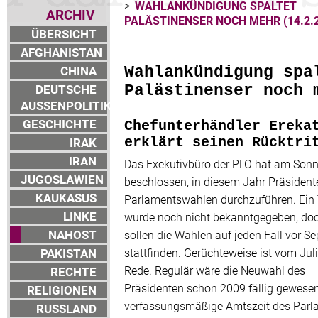
>
WAHLANKÜNDIGUNG SPALTET
ARCHIV
PALÄSTINENSER NOCH MEHR (14.2.
ÜBERSICHT
AFGHANISTAN
CHINA
Wahlankündigung spa
DEUTSCHE
Palästinenser noch 
AUSSENPOLITIK
GESCHICHTE
Chefunterhändler Ereka
IRAK
erklärt seinen Rücktri
IRAN
Das Exekutivbüro der PLO hat am Son
JUGOSLAWIEN
beschlossen, in diesem Jahr Präsident
KAUKASUS
Parlamentswahlen durchzuführen. Ein
LINKE
wurde noch nicht bekanntgegeben, do
NAHOST
sollen die Wahlen auf jeden Fall vor S
PAKISTAN
stattfinden. Gerüchteweise ist vom Juli
Rede. Regulär wäre die Neuwahl des
RECHTE
Präsidenten schon 2009 fällig gewesen
RELIGIONEN
verfassungsmäßige Amtszeit des Parl
RUSSLAND