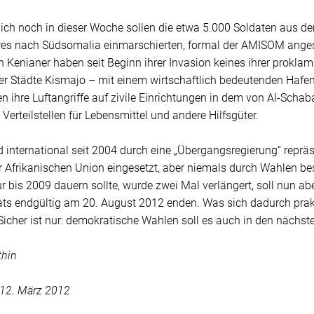
lich noch in dieser Woche sollen die etwa 5.000 Soldaten aus d
res nach Südsomalia einmarschierten, formal der AMISOM anges
 Kenianer haben seit Beginn ihrer Invasion keines ihrer proklami
er Städte Kismajo – mit einem wirtschaftlich bedeutenden Hafen
n ihre Luftangriffe auf zivile Einrichtungen in dem von Al-Scha
Verteilstellen für Lebensmittel und andere Hilfsgüter.
 international seit 2004 durch eine „Übergangsregierung“ repräse
Afrikanischen Union eingesetzt, aber niemals durch Wahlen best
ur bis 2009 dauern sollte, wurde zwei Mal verlängert, soll nun a
ats endgültig am 20. August 2012 enden. Was sich dadurch prakti
icher ist nur: demokratische Wahlen soll es auch in den nächst
thin
 12. März 2012