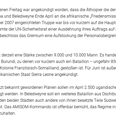
nen Freitag war angekündigt worden, dass die Äthiopier die der
oa und Beledweyne Ende April an die afrikanische „Friedensmi
er 2007 eingerichteten Truppe war bis vor kurzem auf die Haup
mmte der UN-Sicherheitsrat einer Ausdehnung ihres Auftrags auf
g beschloss das Gremium eine Aufstockung der Personalobergren
derzeit eine Stärke zwischen 9.000 und 10.000 Mann. Es hande
Burundi, zu denen vor kurzem auch ein Bataillon – ungefähr 85
olonie Französisch-Somaliland, gestoßen ist. Für Juni ist auße
ikanischen Staat Sierra Leone angekündigt.
tzt bekannt gewordenen Plänen sollen im April 2.500 ugandisc
gt werden. In Beledweyne soll ein weiteres Bataillon aus Dschibut
den beiden Städten auch andere von ihnen besetzte Teile Südw
nt. Das AMISOM-Kommando ist offenbar bemüht, das Regime in
uhalten.