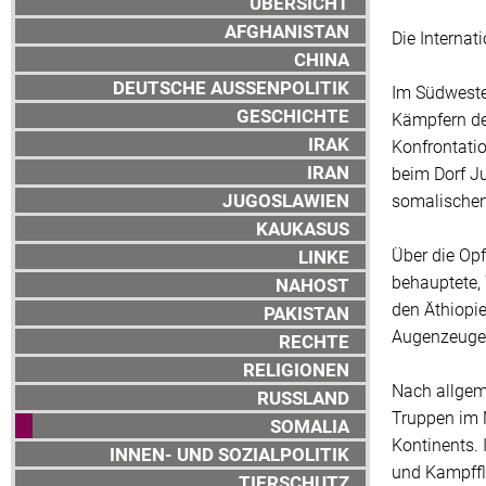
ÜBERSICHT
AFGHANISTAN
Die Internat
CHINA
DEUTSCHE AUSSENPOLITIK
Im Südweste
GESCHICHTE
Kämpfern de
IRAK
Konfrontati
IRAN
beim Dorf Ju
JUGOSLAWIEN
somalischen 
KAUKASUS
Über die Opf
LINKE
behauptete,
NAHOST
den Äthiopi
PAKISTAN
Augenzeugen
RECHTE
RELIGIONEN
Nach allgem
RUSSLAND
Truppen im N
SOMALIA
Kontinents.
INNEN- UND SOZIALPOLITIK
und Kampff
TIERSCHUTZ