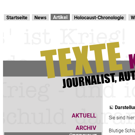
Direkt zur Hauptnavigation
zum Inhalt
Artikel
Startseite
News
Holocaust-Chronologie
W
Darstellu
AKTUELL
Sie sind hier
ARCHIV
Blutige Schl