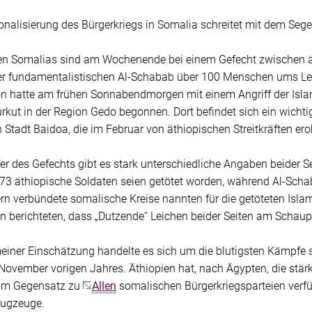
ionalisierung des Bürgerkriegs in Somalia schreitet mit dem Seg
n Somalias sind am Wochenende bei einem Gefecht zwischen ä
r fundamentalistischen Al-Schabab über 100 Menschen ums Le
on hatte am frühen Sonnabendmorgen mit einem Angriff der Isla
rkut in der Region Gedo begonnen. Dort befindet sich ein wichti
Stadt Baidoa, die im Februar von äthiopischen Streitkräften ero
er des Gefechts gibt es stark unterschiedliche Angaben beider Se
 73 äthiopische Soldaten seien getötet worden, während Al-Scha
ern verbündete somalische Kreise nannten für die getöteten Isl
 berichteten, dass „Dutzende“ Leichen beider Seiten am Schaup
einer Einschätzung handelte es sich um die blutigsten Kämpfe 
ovember vorigen Jahres. Äthiopien hat, nach Ägypten, die stärks
 Im Gegensatz zu
Allen
somalischen Bürgerkriegsparteien verfüg
lugzeuge.