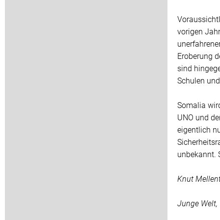
Voraussicht
vorigen Jah
unerfahrenen
Eroberung d
sind hingege
Schulen und 
Somalia wird
UNO und der 
eigentlich n
Sicherheitsr
unbekannt. S
Knut Mellen
Junge Welt,