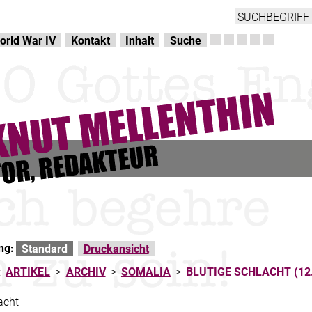
orld War IV
Kontakt
Inhalt
Suche
ng:
Standard
Druckansicht
:
ARTIKEL
>
ARCHIV
>
SOMALIA
>
BLUTIGE SCHLACHT (12.
acht