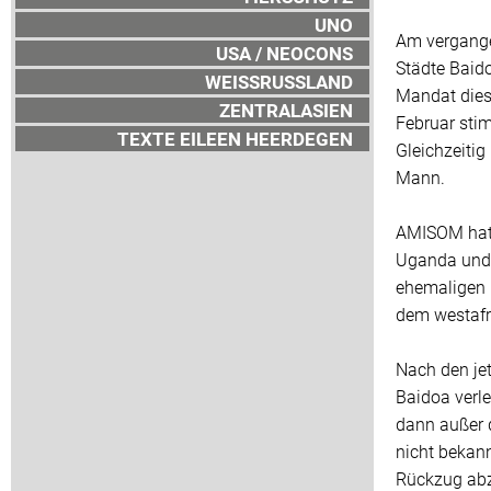
UNO
Am vergange
USA / NEOCONS
Städte Baid
WEISSRUSSLAND
Mandat dies
ZENTRALASIEN
Februar sti
TEXTE EILEEN HEERDEGEN
Gleichzeiti
Mann.
AMISOM hat 
Uganda und 
ehemaligen K
dem westafr
Nach den je
Baidoa verle
dann außer 
nicht bekan
Rückzug abz